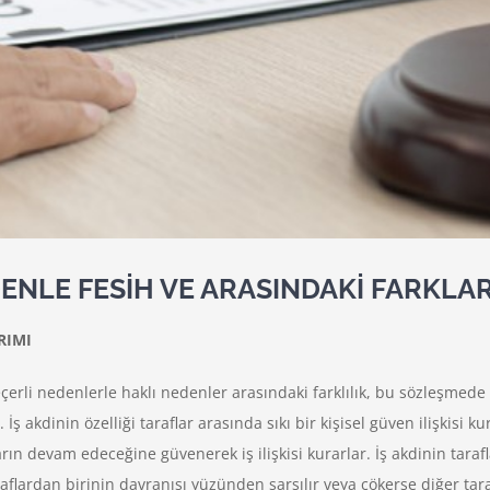
DENLE FESİH VE ARASINDAKİ FARKLA
RIMI
geçerli nedenlerle haklı nedenler arasındaki farklılık, bu sözleşme
. İş akdinin özelliği taraflar arasında sıkı bir kişisel güven ilişkisi 
arın devam edeceğine güvenerek iş ilişkisi kurarlar. İş akdinin tarafla
flardan birinin davranışı yüzünden sarsılır veya çökerse diğer tara