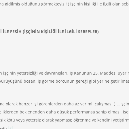
 gidilmiş olduğunu görmekteyiz 1) işçinin kişiliği ile ilgili olan sebep
İLE FESİH (İŞÇİNİN KİŞİLİĞİ İLE İLGİLİ SEBEPLER)
lan işçinin yetersizliği ve davranışları, İş Kanunun 25. Maddesi uyar
 yürüyüşünü bozan, iş görme borcunun gereği gibi yerine getirilme
 olarak benzer işi görenlerden daha az verimli çalışması ( …işçinin v
teliklerden beklenenden daha düşük performansa sahip olması, işe
ik kötü veya yetersiz olarak yapması; öğrenme ve kendini yetiştirme 
[3]
rdir.