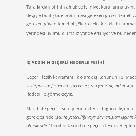
Taraflardan birinin ahlak ve iyi niyet kurallarına uym
değişle bu ilişkide bulunması gereken güven temeli çö
gereken güven temelini çökertecek ağırlıkta bulunmamak
yerindeki uyumu olumsuz yönde etkiliyor ve bu nedenle
İŞ AKDİNİN GEÇERLİ NEDENLE FESİHİ
Geçerli fesih kavramını ilk olarak İş Kanunun 18. Madd
sözleşmesini fesheden işveren, işçinin yeterliliğinden vey
ifadesi ile görmekteyiz.
Maddede geçerli sebeplerin neler olduğuna ilişkin bi
gerekçesinde
‘İşçinin yeterliliği veya davranışları işçinin
olmaktadır.’
Denilmek sureti ile geçerli fesih sebepler