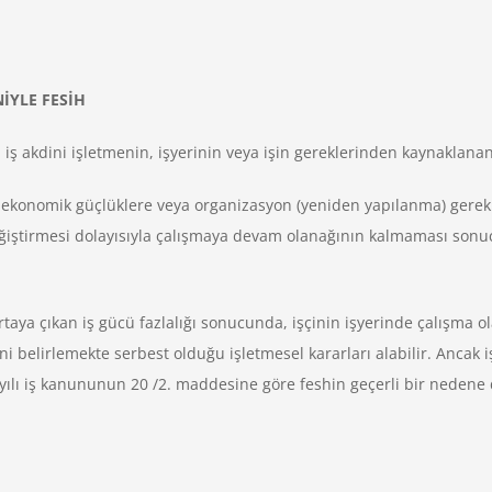
NİYLE FESİH
 iş akdini işletmenin, işyerinin veya işin gereklerinden kaynaklana
an, ekonomik güçlüklere veya organizasyon (yeniden yapılanma) gerekl
değiştirmesi dolayısıyla çalışmaya devam olanağının kalmaması sonuc
ortaya çıkan iş gücü fazlalığı sonucunda, işçinin işyerinde çalışma ol
ini belirlemekte serbest olduğu işletmesel kararları alabilir. Anca
yılı iş kanununun 20 /2. maddesine göre feshin geçerli bir nedene d