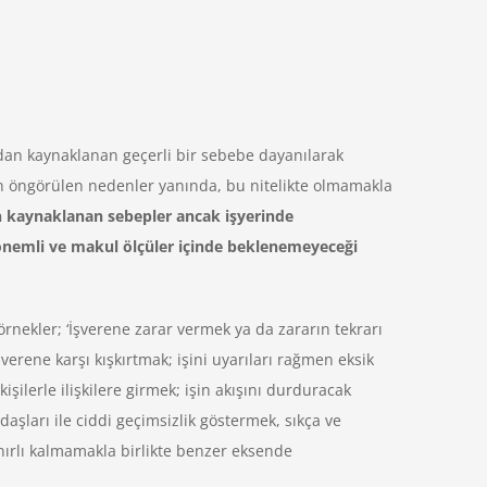
ndan kaynaklanan geçerli bir sebebe dayanılarak
in öngörülen nedenler yanında, bu nitelikte olmamakla
n kaynaklanan sebepler ancak işyerinde
an önemli ve makul ölçüler içinde beklenemeyeceği
örnekler; ‘İşverene zarar vermek ya da zararın tekrarı
verene karşı kışkırtmak; işini uyarıları rağmen eksik
işilerle ilişkilere girmek; işin akışını durduracak
aşları ile ciddi geçimsizlik göstermek, sıkça ve
ınırlı kalmamakla birlikte benzer eksende