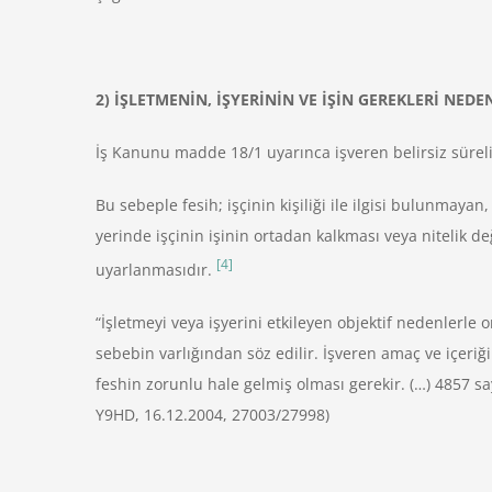
2) İŞLETMENİN, İŞYERİNİN VE İŞİN GEREKLERİ NEDE
İş Kanunu madde 18/1 uyarınca işveren belirsiz süreli
Bu sebeple fesih; işçinin kişiliği ile ilgisi bulunmay
yerinde işçinin işinin ortadan kalkması veya nitelik 
[4]
uyarlanmasıdır.
“İşletmeyi veya işyerini etkileyen objektif nedenlerle 
sebebin varlığından söz edilir. İşveren amaç ve içeriğ
feshin zorunlu hale gelmiş olması gerekir. (…) 4857 sa
Y9HD, 16.12.2004, 27003/27998)