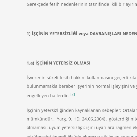
Gerekçede fesih nedenlerinin tasnifinde ikili bir ayırıma
1) İŞÇİNİN YETERSİZLİĞİ veya DAVRANIŞLARI NEDENİ 
1.a) İŞÇİNİN YETERSİZ OLMASI
İşverenin süreli fesih hakkını kullanmasını geçerli kı
bulunmamakla beraber işyerinin normal işleyişini ve
[2]
engelleyen hallerdir.
İşçinin yetersizliğinden kaynaklanan sebepler; Ortalama
mümkündür… Yarg. 9. HD, 24.06.2004) ; gösterdiği ni
olmaması; uyum yetersizliği; işini uyarılara rağmen eks
görülmesini önemli ölçüde olumsuz etkileyen sebeple