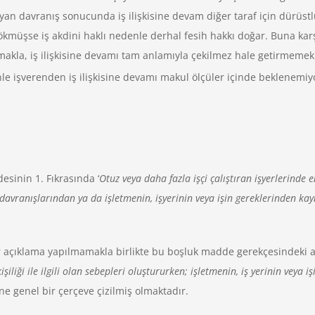
ayan davranış sonucunda iş ilişkisine devam diğer taraf için dürüstl
kmüşse iş akdini haklı nedenle derhal fesih hakkı doğar. Buna karşı
la, iş ilişkisine devamı tam anlamıyla çekilmez hale getirmemekle b
 işverenden iş ilişkisine devamı makul ölçüler içinde beklenemiyo
esinin 1. Fıkrasında ‘
Otuz veya daha fazla işçi çalıştıran işyerlerinde en
a davranışlarından ya da işletmenin, işyerinin veya işin gereklerinden k
r açıklama yapılmamakla birlikte bu boşluk madde gerekçesindeki aç
 kişiliği ile ilgili olan sebepleri oluştururken; işletmenin, iş yerinin veya 
ine genel bir çerçeve çizilmiş olmaktadır.