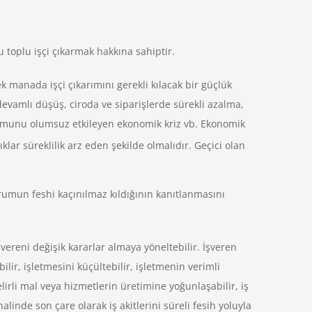
 toplu işçi çıkarmak hakkına sahiptir.
manada işçi çıkarımını gerekli kılacak bir güçlük
devamlı düşüş, ciroda ve siparişlerde sürekli azalma,
urumunu olumsuz etkileyen ekonomik kriz vb. Ekonomik
ar süreklilik arz eden şekilde olmalıdır. Geçici olan
durumun feshi kaçınılmaz kıldığının kanıtlanmasını
ereni değişik kararlar almaya yöneltebilir. İşveren
ilir, işletmesini küçültebilir, işletmenin verimli
elirli mal veya hizmetlerin üretimine yoğunlaşabilir, iş
linde son çare olarak iş akitlerini süreli fesih yoluyla