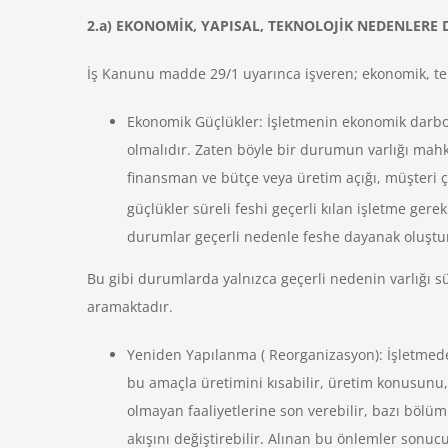
2.a) EKONOMİK, YAPISAL, TEKNOLOJİK NEDENLERE
İş Kanunu madde 29/1 uyarınca işveren; ekonomik, tekno
Ekonomik Güçlükler: İşletmenin ekonomik darboğa
olmalıdır. Zaten böyle bir durumun varlığı mahk
finansman ve bütçe veya üretim açığı, müşteri ç
güçlükler süreli feshi geçerli kılan işletme gerekl
durumlar geçerli nedenle feshe dayanak oluşt
Bu gibi durumlarda yalnızca geçerli nedenin varlığı sü
aramaktadır.
Yeniden Yapılanma ( Reorganizasyon): İşletmede k
bu amaçla üretimini kısabilir, üretim konusunu, y
olmayan faaliyetlerine son verebilir, bazı bölüml
akışını değiştirebilir. Alınan bu önlemler sonucu