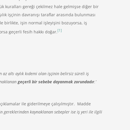
ük kuralları gereği çekilmez hale gelmişse diğer bir
lık işçinin davranışı taraflar arasında bulunması
irlikte, işin normal işleyişini bozuyorsa, iş
[1]
rsa geçerli fesih hakkı doğar.
 az altı aylık kıdemi olan işçinin belirsiz süreli iş
aynaklanan
geçerli bir sebebe dayanmak zorundadır
.’
ıklamalar ile giderilmeye çalışılmıştır. Madde
işin gereklerinden kaynaklanan sebepler ise iş yeri ile ilgili