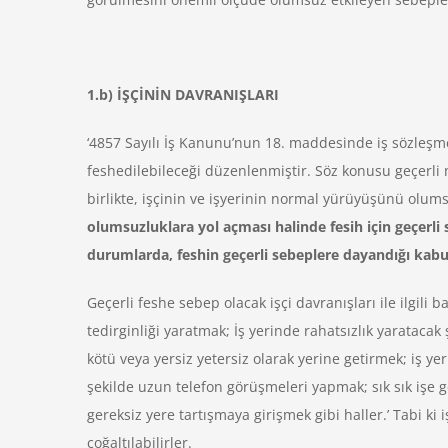
1.b) İŞÇİNİN DAVRANIŞLARI
‘4857 Sayılı İş Kanunu’nun 18. maddesinde iş sözleşme
feshedilebileceği düzenlenmiştir. Söz konusu geçerli
birlikte, işçinin ve işyerinin normal yürüyüşünü olumsu
olumsuzluklara yol açması halinde fesih için geçerli
durumlarda, feshin geçerli sebeplere dayandığı kabul
Geçerli feshe sebep olacak işçi davranışları ile ilgili
tedirginliği yaratmak; İş yerinde rahatsızlık yaratacak
kötü veya yersiz yetersiz olarak yerine getirmek; iş yer
şekilde uzun telefon görüşmeleri yapmak; sık sık işe g
gereksiz yere tartışmaya girişmek gibi haller.’ Tabi k
çoğaltılabilirler.