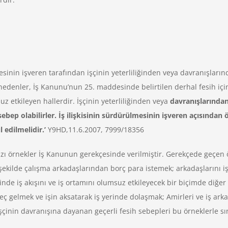
sinin işveren tarafından işçinin yeterliliğinden veya davranışları
 nedenler, İş Kanunu’nun 25. maddesinde belirtilen derhal fesih iç
z etkileyen hallerdir. İşçinin yeterliliğinden veya
davranışlarında
 sebep olabilirler. İş ilişkisinin sürdürülmesinin işveren açısınd
 edilmelidir.’
Y9HD,11.6.2007, 7999/18356
 bazı örnekler İş Kanunun gerekçesinde verilmiştir. Gerekçede geçen 
 şekilde çalışma arkadaşlarından borç para istemek; arkadaşlarını iş
inde iş akışını ve iş ortamını olumsuz etkileyecek bir biçimde diğer k
eç gelmek ve işin aksatarak iş yerinde dolaşmak; Amirleri ve iş arkad
i işçinin davranışına dayanan geçerli fesih sebepleri bu örneklerle s