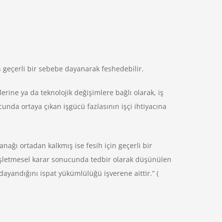
n geçerli bir sebebe dayanarak feshedebilir.
erine ya da teknolojik değişimlere bağlı olarak, iş
unda ortaya çıkan işgücü fazlasının işçi ihtiyacına
anağı ortadan kalkmış ise fesih için geçerli bir
k işletmesel karar sonucunda tedbir olarak düşünülen
ayandığını ispat yükümlülüğü işverene aittir.” (