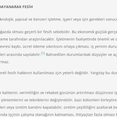
 DAYANARAK FESİH
lojik, yapısal ve benzeri işletme, işyeri veya işin gerekleri sonucu
zda olması geçerli bir fesih sebebidir. Bu ekonomik güçlük gerçek 
eme tarafından araştırılacaktır. İşletmenin faaliyetinde önemli ve 
evresi kaybı, ücret ödeme sıkıntısını ortaya çıkması, iş yerinin d
[5]
eri arasında sayılabilir.
Bahsedilen durumlardaki düşüşler ve açıkl
urmaz.
reli fesih hakkının kullanılması için yeterli değildir. Yargıtay bu 
alitenin, verimliliğin ve rekabet gücünün artırılması düşüncesi işv
öntemlerini ve tekniklerini değiştirebilir, bazı bölümleri birleştireb
eri veya üretim bandını kapatabilir, üretim çeşitliliğini azaltarak b
nda işçinin çalışma olanağının kalmaması, ihtiyaçtan fazla olması ha