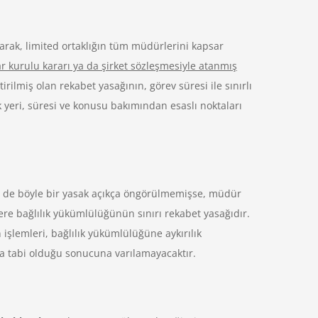
rak, limited ortaklığın tüm müdürlerini kapsar
ar kurulu kararı ya da şirket sözleşmesiyle atanmış
ilmiş olan rekabet yasağının, görev süresi ile sınırlı
 yeri, süresi ve konusu bakımından esaslı noktaları
e de böyle bir yasak açıkça öngörülmemişse, müdür
zere bağlılık yükümlülüğünün sınırı rekabet yasağıdır.
işlemleri, bağlılık yükümlülüğüne aykırılık
na tabi olduğu sonucuna varılamayacaktır.