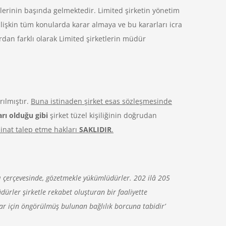
etlerinin başında gelmektedir. Limited şirketin yönetim
işkin tüm konularda karar almaya ve bu kararları icra
rdan farklı olarak Limited şirketlerin müdür
rılmıştır.
Buna istinaden şirket esas sözleşmesinde
arı olduğu gibi
şirket tüzel kişiliğinin doğrudan
inat talep etme hakları
SAKLIDIR
.
alı çerçevesinde, gözetmekle yükümlüdürler. 202 ilâ 205
ürler şirketle rekabet oluşturan bir faaliyette
ar için öngörülmüş bulunan bağlılık borcuna tabidir’