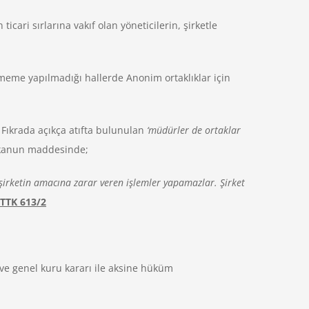
icari sırlarına vakıf olan yöneticilerin, şirketle
ememe yapılmadığı hallerde Anonim ortaklıklar için
. Fıkrada açıkça atıfta bulunulan
‘müdürler de ortaklar
 kanun maddesinde;
e şirketin amacına zarar veren işlemler yapamazlar. Şirket
 TTK 613/2
ve genel kuru kararı ile aksine hüküm