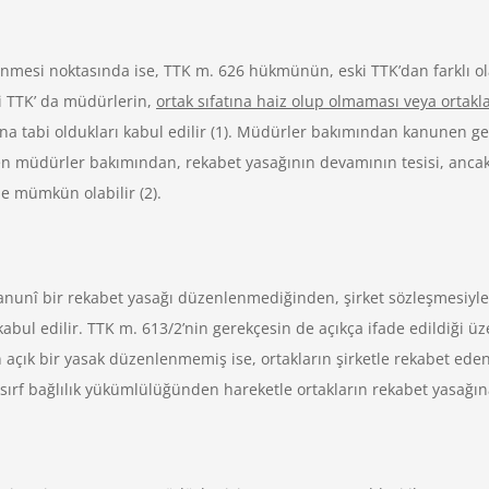
nmesi noktasında ise, TTK m. 626 hükmünün, eski TTK’dan farklı ola
ni TTK’ da müdürlerin,
ortak sıfatına haiz olup olmaması veya ortakl
a tabi oldukları kabul edilir (1). Müdürler bakımından kanunen getir
ren müdürler bakımından, rekabet yasağının devamının tesisi, ancak
le mümkün olabilir (2).
anunî bir rekabet yasağı düzenlenmediğinden, şirket sözleşmesiyl
abul edilir. TTK m. 613/2’nin gerekçesin de açıkça ifade edildiği ü
açık bir yasak düzenlenmemiş ise, ortakların şirketle rekabet eden 
sırf bağlılık yükümlülüğünden hareketle ortakların rekabet yasağı