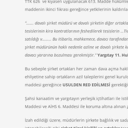
TTK 626 ve kıyasen uygulanacak 613. Madde hükümler
maddenin ikinci fıkrası gereğince yetkilerinin kaldırı
”……. davalı şirket müdürü ve davalı şirketin diğer ortakları
tesislerinin kira kontratlarının feshedilerek tesislerin …Ti
satıldığı v……… Bu itibarla, mahkemece, davacı tarafından 
şirket müdürünün haklı nedenle azline ve davalı şirkete k
davacı yararına bozulması gerekmiştir.”
Yargıtay 11. Hu
Bu sebeple şirket ortakları her zaman dava açma hakl
ehliyetine sahip ortakların azil taleplerini genel 
maddesi gereğince
USULDEN RED EDİLMESİ
gerektiğ
Şahsi kanaatim ve yargıtayın yerleşik içtihatları ile 
Maddesi ve AİHS 6. Maddesi ile koruma altına alınan
İzah edildiği üzere, müdürlerin şirkete bağlılık ve sad