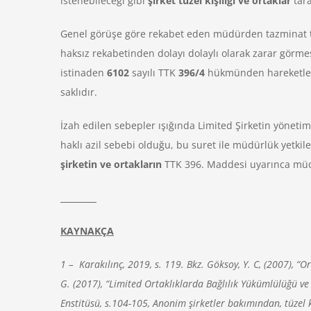
istenebileceği gibi
şirket tüzel kişiliği ve ortaklar
tar
Genel görüşe göre rekabet eden müdürden tazminat tal
haksız rekabetinden dolayı dolaylı olarak zarar görm
istinaden
6102
sayılı TTK
396/4
hükmünden hareketle, 
saklıdır.
İzah edilen sebepler ışığında Limited Şirketin yönet
haklı azil sebebi olduğu, bu suret ile müdürlük yetkile
şirketin ve ortakların
TTK 396. Maddesi uyarınca müdü
________
KAYNAKÇA
1 – Karakılınç, 2019, s. 119. Bkz. Göksoy, Y. C, (2007), “
G. (2017), “Limited Ortaklıklarda Bağlılık Yükümlülüğü ve
Enstitüsü, s.104-105, Anonim şirketler bakımından, tüzel k