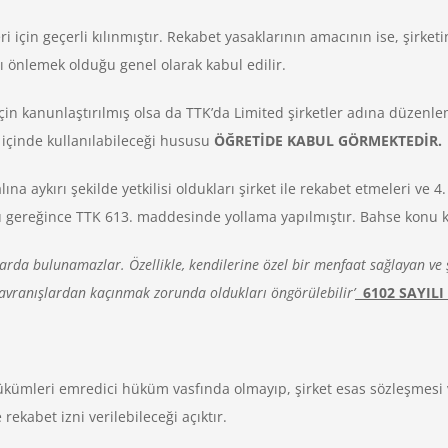
in geçerli kılınmıştır. Rekabet yasaklarının amacının ise, şirketin t
ı önlemek olduğu genel olarak kabul edilir.
çin kanunlaştırılmış olsa da TTK’da Limited şirketler adına düzenl
i içinde kullanılabileceği hususu
ÖĞRETİDE KABUL GÖRMEKTEDİR.
 aykırı şekilde yetkilisi oldukları şirket ile rekabet etmeleri ve 4
gereğince TTK 613. maddesinde yollama yapılmıştır. Bahse konu
ışlarda bulunamazlar. Özellikle, kendilerine özel bir menfaat sağlayan v
 davranışlardan kaçınmak zorunda oldukları öngörülebilir’
6102 SAYILI
kümleri emredici hüküm vasfında olmayıp, şirket esas sözleşmesi 
 rekabet izni verilebileceği açıktır.