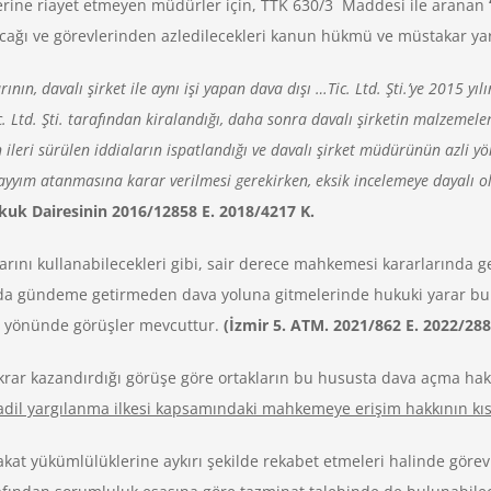
ine riayet etmeyen müdürler için, TTK 630/3 Maddesi ile aranan
lacağı ve görevlerinden azledilecekleri kanun hükmü ve müstakar yar
nın, davalı şirket ile aynı işi yapan dava dışı …Tic. Ltd. Şti.’ye 2015 yılı
c. Ltd. Şti. tarafından kiralandığı, daha sonra davalı şirketin malzemeleri
ileri sürülen iddiaların ispatlandığı ve davalı şirket müdürünün azli yö
ayyım atanmasına karar verilmesi gerekirken, eksik incelemeye dayalı o
kuk Dairesinin 2016/12858 E. 2018/4217 K.
arını kullanabilecekleri gibi, sair derece mahkemesi kararlarında
kurulda gündeme getirmeden dava yoluna gitmelerinde hukuki yarar 
i yönünde görüşler mevcuttur.
(İzmir 5. ATM. 2021/862 E. 2022/288
istikrar kazandırdığı görüşe göre ortakların bu hususta dava açma h
adil yargılanma ilkesi kapsamındaki mahkemeye erişim hakkının kıs
akat yükümlülüklerine aykırı şekilde rekabet etmeleri halinde görev 