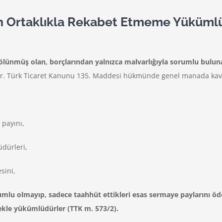
n Ortaklıkla Rekabet Etmeme Yükümlülü
a bölünmüş olan, borçlarından yalnızca malvarlığıyla sorumlu bulu
aşırlar. Türk Ticaret Kanunu 135. Maddesi hükmünde genel manada kav
payını,
dürleri,
sini,
rumlu olmayıp, sadece taahhüt ettikleri esas sermaye paylarını 
kle yükümlüdürler (TTK m. 573/2).