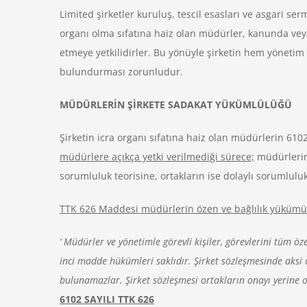
Limited şirketler kuruluş, tescil esasları ve asgari s
organı olma sıfatına haiz olan müdürler, kanunda vey
etmeye yetkilidirler. Bu yönüyle şirketin hem yönetim
bulundurması zorunludur.
MÜDÜRLERİN ŞİRKETE SADAKAT YÜKÜMLÜLÜĞÜ
Şirketin icra organı sıfatına haiz olan müdürlerin 6102
müdürlere açıkça yetki verilmediği sürece;
müdürlerin
sorumluluk teorisine, ortakların ise dolaylı sorumlu
TTK 626 Maddesi müdürlerin özen ve bağlılık yükümü il
‘ Müdürler ve yönetimle görevli kişiler, görevlerini tüm ö
inci madde hükümleri saklıdır. Şirket sözleşmesinde aksi 
bulunamazlar. Şirket sözleşmesi ortakların onayı yerine 
6102 SAYILI TTK 626