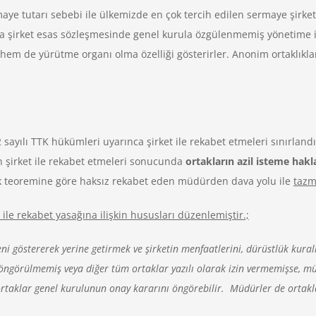
ermaye tutarı sebebi ile ülkemizde en çok tercih edilen sermaye şirk
a şirket esas sözleşmesinde genel kurula özgülenmemiş yönetime il
 hem de yürütme organı olma özelliği gösterirler. Anonim ortaklıkla
 sayılı TTK hükümleri uyarınca şirket ile rekabet etmeleri sınırlandı
 şirket ile rekabet etmeleri sonucunda
ortakların azil isteme hakl
luk teoremine göre haksız rekabet eden müdürden dava yolu ile
tazm
e rekabet yasağına ilişkin hususları düzenlemiştir.;
zeni göstererek yerine getirmek ve şirketin menfaatlerini, dürüstlük kur
öngörülmemiş veya diğer tüm ortaklar yazılı olarak izin vermemişse, müd
ortaklar genel kurulunun onay kararını öngörebilir. Müdürler de ortakl