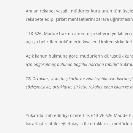
Anılan rekabet yasağı, müdürler kurulunun tüm üyeleri iç
rekabete edip, şirket menfaatlerini zarara uğratmasın
TTK 626. Madde hükmü anonim şirketlerin yetkilileri i
açıkça belirtilen hükümlerin kıyasen Limited şirketler
Açık kanun hükmüne göre, müdürlerin dürüstlük kuralına
için öngörülmüş bulunan bağlılık borcuna tabidir’
hükmü 
‘(2) Ortaklar, şirketin çıkarlarını zedeleyebilecek davran
sözleşmesiyle, ortakların, şirketle rekabet eden işlem ve
Yukarıda izah edildiği üzere TTK 613 VE 626 Madde hü
kararlaştırılabileceği dolayısı ile ortaklara – müdürlere