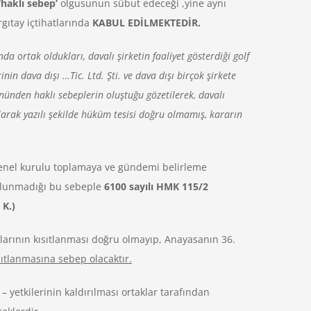
‘haklı sebep’
olgusunun sübut edeceği ,yine aynı
gıtay içtihatlarında
KABUL EDİLMEKTEDİR.
nda ortak oldukları, davalı şirketin faaliyet gösterdiği golf
nin dava dışı …Tic. Ltd. Şti. ve dava dışı birçok şirkete
nünden haklı sebeplerin oluştuğu gözetilerek, davalı
larak yazılı şekilde hüküm tesisi doğru olmamış, kararın
 genel kurulu toplamaya ve gündemi belirleme
bulunmadığı bu sebeple
6100 sayılı HMK 115/2
 K.)
aklarının kısıtlanması doğru olmayıp, Anayasanın 36.
ıtlanmasına sebep olacaktır.
– yetkilerinin kaldırılması ortaklar tarafından