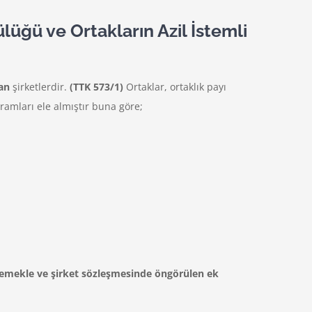
ğü ve Ortakların Azil İstemli
nan
şirketlerdir.
(TTK 573/1)
Ortaklar, ortaklık payı
ramları ele almıştır buna göre;
ödemekle ve şirket sözleşmesinde öngörülen ek