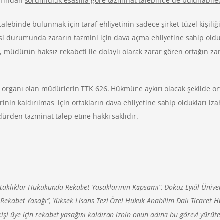
afından
sorumluluk esasına göre tazminat talebinde de bulunabilec
ebinde bulunmak için taraf ehliyetinin sadece şirket tüzel kişiliğ
esi durumunda zararın tazmini için dava açma ehliyetine sahip oldu
müdürün haksız rekabeti ile dolaylı olarak zarar gören ortağın zar
im organı olan müdürlerin TTK 626. Hükmüne aykırı olacak şekilde o
rinin kaldırılması için ortakların dava ehliyetine sahip oldukları iz
rden tazminat talep etme hakkı saklıdır.
Ortaklıklar Hukukunda Rekabet Yasaklarının Kapsamı”, Dokuz Eylül Ünivers
 Rekabet Yasağı”, Yüksek Lisans Tezi Özel Hukuk Anabilim Dalı Ticaret Hu
işi üye için rekabet yasağını kaldıran iznin onun adına bu görevi yürüte