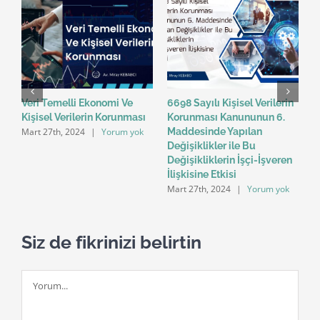
Veri Temelli Ekonomi Ve
6698 Sayılı Kişisel Verilerin
A
M
Kişisel Verilerin Korunması
Korunması Kanununun 6.
Mart 27th, 2024
|
Yorum yok
Maddesinde Yapılan
n’
Değişiklikler ile Bu
Değişikliklerin İşçi-İşveren
k
İlişkisine Etkisi
Mart 27th, 2024
|
Yorum yok
Siz de fikrinizi belirtin
Yorum