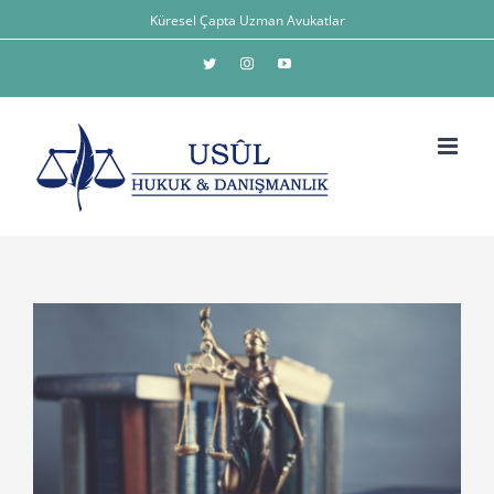
Skip
Küresel Çapta Uzman Avukatlar
to
Twitter
Instagram
YouTube
content
View
Larger
Image