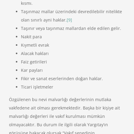
kısmı.
Taşınmaz mallar üzerindeki devredilebilir nitelikte
olan sınırlı ayni haklar.
[9]
Taşınır veya taşınmaz mallardan elde edilen gelir.
Nakit para
Kıymetli evrak
Alacak hakları
Faiz getirileri
Kar payları
Fikir ve sanat eserlerinden doğan haklar.
Ticari işletmeler
Özgülenen bu nevi malvarlığı değerlerinin mutlaka
vakfedene ait olması gerekmektedir. Başka bir kişiye ait
malvarlığı değerleri ile vakıf kurulması mümkün
olmayacaktır. Bu durum ile ilgili olarak Yargıtay’ın
görüşüne bakacak olursak “Vakıf senedinin