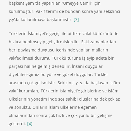
başkent Şam ‘da yaptırılan “Ümeyye Camii” için
kurulmuştur. Vakıf terimi de bundan sonra yani sekizinci
y.y’da kullanılmaya başlanmıştır.
[3]
Türklerin İslamiyet’e geçişi ile birlikte vakıf kültürünü de
hızlıca benimseyip geliştirmişlerdir. Eski zamanlardan
beri paylaşma duygusu içerisinde yapılan malların
vakfedilmesi durumu Türk kültürüne işleyip adeta bir
parçası haline gelmiş denebilir. İnsanî duygular
diyebileceğimiz bu yüce ve güzel duygular, Türkler
arasında çok gelişmiştir. Sekizinci y. y. da başlayan İslâm
vakıf kurumları, Türklerin İslamiyet’e girişlerine ve İslâm
Ülkelerinin yönetim inde söz sahibi oluşlarına dek çok az
ve sönüktü. Onların İslâm ülkelerine egemen
olmalarından sonra çok hızlı ve çok yönlü bir gelişme
gösterdi.
[4]