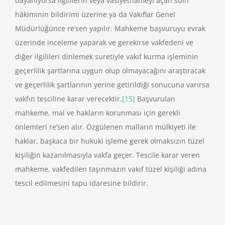
dayanıyorsa ilgililerin veya vasiyetnameyi açan sulh
hâkiminin bildirimi üzerine ya da Vakıflar Genel
Müdürlüğünce re’sen yapılır. Mahkeme başvuruyu evrak
üzerinde inceleme yaparak ve gerekirse vakfedeni ve
diğer ilgilileri dinlemek suretiyle vakıf kurma işleminin
geçerlilik şartlarına uygun olup olmayacağını araştıracak
ve geçerlilik şartlarının yerine getirildiği sonucuna varırsa
vakfın tesciline karar verecektir.
[15]
Başvurulan
mahkeme, mal ve hakların korunması için gerekli
önlemleri re’sen alır. Özgülenen malların mülkiyeti ile
haklar, başkaca bir hukuki işleme gerek olmaksızın tüzel
kişiliğin kazanılmasıyla vakfa geçer. Tescile karar veren
mahkeme, vakfedilen taşınmazın vakıf tüzel kişiliği adına
tescil edilmesini tapu idaresine bildirir.