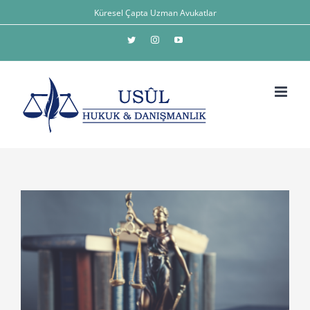
Skip
Küresel Çapta Uzman Avukatlar
to
Twitter
Instagram
YouTube
content
View
Larger
Image