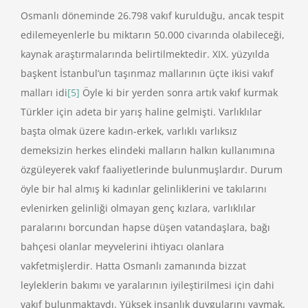
Osmanlı döneminde 26.798 vakıf kurulduğu, ancak tespit
edilemeyenlerle bu miktarın 50.000 civarında olabileceği,
kaynak araştırmalarında belirtilmektedir. XIX. yüzyılda
başkent İstanbul’un taşınmaz mallarının üçte ikisi vakıf
malları idi
[5]
Öyle ki bir yerden sonra artık vakıf kurmak
Türkler için adeta bir yarış haline gelmişti. Varlıklılar
başta olmak üzere kadın-erkek, varlıklı varlıksız
demeksizin herkes elindeki malların halkın kullanımına
özgüleyerek vakıf faaliyetlerinde bulunmuşlardır. Durum
öyle bir hal almış ki kadınlar gelinliklerini ve takılarını
evlenirken gelinliği olmayan genç kızlara, varlıklılar
paralarını borcundan hapse düşen vatandaşlara, bağı
bahçesi olanlar meyvelerini ihtiyacı olanlara
vakfetmişlerdir. Hatta Osmanlı zamanında bizzat
leyleklerin bakımı ve yaralarının iyileştirilmesi için dahi
vakıf bulunmaktaydı. Yüksek insanlık duygularını yaymak,