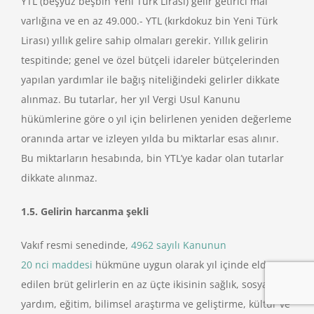
YTL (beşyüz beşbin Yeni Türk Lirası) gelir getirici mal
varlığına ve en az 49.000.- YTL (kırkdokuz bin Yeni Türk
Lirası) yıllık gelire sahip olmaları gerekir. Yıllık gelirin
tespitinde; genel ve özel bütçeli idareler bütçelerinden
yapılan yardımlar ile bağış niteliğindeki gelirler dikkate
alınmaz. Bu tutarlar, her yıl Vergi Usul Kanunu
hükümlerine göre o yıl için belirlenen yeniden değerleme
oranında artar ve izleyen yılda bu miktarlar esas alınır.
Bu miktarların hesabında, bin YTL’ye kadar olan tutarlar
dikkate alınmaz.
1.5. Gelirin harcanma şekli
Vakıf resmi senedinde,
4962 sayılı Kanunun
20 nci maddesi
hükmüne uygun olarak yıl içinde elde
edilen brüt gelirlerin en az üçte ikisinin sağlık, sosyal
yardım, eğitim, bilimsel araştırma ve geliştirme, kültür ve