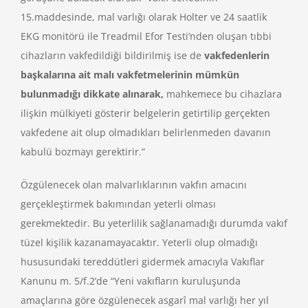
15.maddesinde, mal varlığı olarak Holter ve 24 saatlik
EKG monitörü ile Treadmil Efor Testi’nden oluşan tıbbi
cihazların vakfedildiği bildirilmiş ise de
vakfedenlerin
başkalarına ait malı vakfetmelerinin mümkün
bulunmadığı dikkate alınarak,
mahkemece bu cihazlara
ilişkin mülkiyeti gösterir belgelerin getirtilip gerçekten
vakfedene ait olup olmadıkları belirlenmeden davanın
kabulü bozmayı gerektirir.”
Özgülenecek olan malvarlıklarının vakfın amacını
gerçekleştirmek bakımından yeterli olması
gerekmektedir. Bu yeterlilik sağlanamadığı durumda vakıf
tüzel kişilik kazanamayacaktır. Yeterli olup olmadığı
hususundaki tereddütleri gidermek amacıyla Vakıflar
Kanunu m. 5/f.2’de “Yeni vakıfların kuruluşunda
amaçlarına göre özgülenecek asgarî mal varlığı her yıl