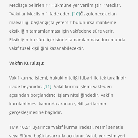
Meclisçe belirlenir.” Hükmüne yer verilmiştir. “Meclis”,
“Vakıflar Meclisini” ifade eder.
[10]
Özgülenecek olan
malvarlığı başlangıçta yetersiz bulunursa mahkeme
eksikliğin tamamlanması için vakfedene süre verir.
Eksikliğin bu süre içerisinde tamamlanması durumunda
vakıf tüzel kişiliğini kazanabilecektir.
Vakfın Kuruluşu:
Vakıf kurma işlemi, hukuki niteliği itibari ile tek taraflı bir
irade beyanıdır.
[11]
Vakıf kurma işlemi vakfeden
açısından borçlandırıcı işlem niteliğindedir. Vakfın
kurulabilmesi kanunda aranan şekil şartlarının
gerçekleşmesine bağlıdır.
TMK 102/1 uyarınca “Vakıf kurma iradesi, resmî senetle
veya ölüme bağlı tasarrufla açıklanır. Vakıf, yerleşim yeri