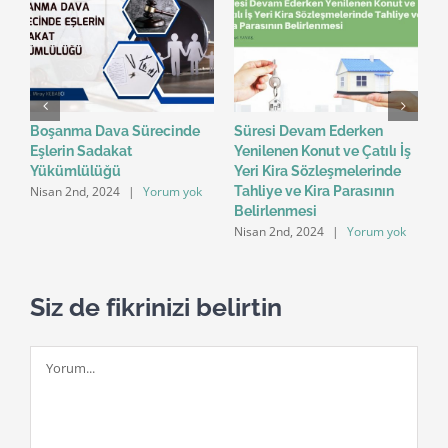
n
Boşanma Dava Sürecinde
Süresi Devam Ederken
B
Eşlerin Sadakat
Yenilenen Konut ve Çatılı İş
P
Yükümlülüğü
Yeri Kira Sözleşmelerinde
S
Nisan 2nd, 2024
|
Yorum yok
N
Tahliye ve Kira Parasının
n
Belirlenmesi
Nisan 2nd, 2024
|
Yorum yok
Siz de fikrinizi belirtin
Yorum