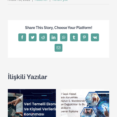
Share This Story, Choose Your Platform!
Facebook
Twitter
Reddit
LinkedIn
WhatsApp
Tumblr
Pinterest
Vk
E-
posta
İlişkili Yazılar