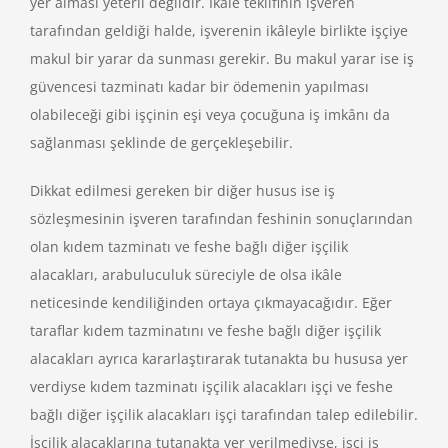
yer alması yeterli değildir. İkâle teklifinin işveren
tarafından geldiği halde, işverenin ikâleyle birlikte işçiye
makul bir yarar da sunması gerekir. Bu makul yarar ise iş
güvencesi tazminatı kadar bir ödemenin yapılması
olabileceği gibi işçinin eşi veya çocuğuna iş imkânı da
sağlanması şeklinde de gerçekleşebilir.
Dikkat edilmesi gereken bir diğer husus ise iş
sözleşmesinin işveren tarafından feshinin sonuçlarından
olan kıdem tazminatı ve feshe bağlı diğer işçilik
alacakları, arabuluculuk süreciyle de olsa ikâle
neticesinde kendiliğinden ortaya çıkmayacağıdır. Eğer
taraflar kıdem tazminatını ve feshe bağlı diğer işçilik
alacakları ayrıca kararlaştırarak tutanakta bu hususa yer
verdiyse kıdem tazminatı işçilik alacakları işçi ve feshe
bağlı diğer işçilik alacakları işçi tarafından talep edilebilir.
İşçilik alacaklarına tutanakta yer verilmediyse, işçi iş