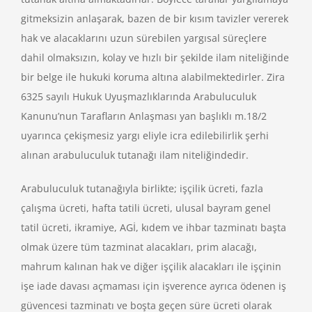
gitmeksizin anlaşarak, bazen de bir kısım tavizler vererek
hak ve alacaklarını uzun sürebilen yargısal süreçlere
dahil olmaksızın, kolay ve hızlı bir şekilde ilam niteliğinde
bir belge ile hukuki koruma altına alabilmektedirler. Zira
6325 sayılı Hukuk Uyuşmazlıklarında Arabuluculuk
Kanunu’nun Tarafların Anlaşması yan başlıklı m.18/2
uyarınca çekişmesiz yargı eliyle icra edilebilirlik şerhi
alınan arabuluculuk tutanağı ilam niteliğindedir.
Arabuluculuk tutanağıyla birlikte; işçilik ücreti, fazla
çalışma ücreti, hafta tatili ücreti, ulusal bayram genel
tatil ücreti, ikramiye, AGİ, kıdem ve ihbar tazminatı başta
olmak üzere tüm tazminat alacakları, prim alacağı,
mahrum kalınan hak ve diğer işçilik alacakları ile işçinin
işe iade davası açmaması için işverence ayrıca ödenen iş
güvencesi tazminatı ve boşta geçen süre ücreti olarak