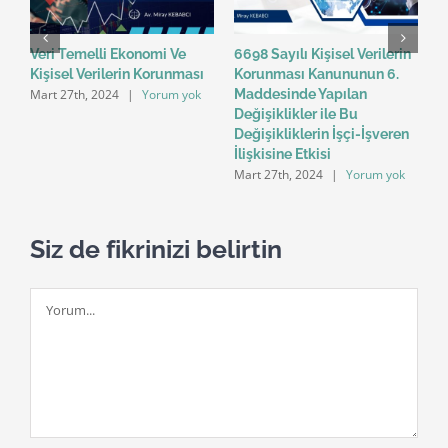
Veri Temelli Ekonomi Ve
6698 Sayılı Kişisel Verilerin
A
M
Kişisel Verilerin Korunması
Korunması Kanununun 6.
Mart 27th, 2024
|
Yorum yok
Maddesinde Yapılan
n’
Değişiklikler ile Bu
Değişikliklerin İşçi-İşveren
k
İlişkisine Etkisi
Mart 27th, 2024
|
Yorum yok
Siz de fikrinizi belirtin
Yorum