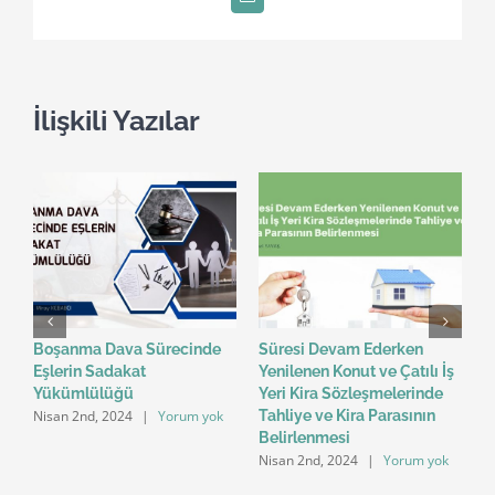
E-
posta
İlişkili Yazılar
n
Boşanma Dava Sürecinde
Süresi Devam Ederken
B
Eşlerin Sadakat
Yenilenen Konut ve Çatılı İş
P
Yükümlülüğü
Yeri Kira Sözleşmelerinde
S
Nisan 2nd, 2024
|
Yorum yok
N
Tahliye ve Kira Parasının
n
Belirlenmesi
Nisan 2nd, 2024
|
Yorum yok