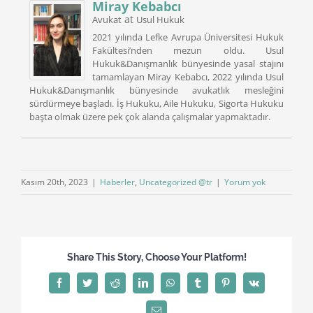
Miray Kebabcı
at
Avukat
Usul Hukuk
2021 yılında Lefke Avrupa Üniversitesi Hukuk
Fakültesi’nden mezun oldu. Usul
Hukuk&Danışmanlık bünyesinde yasal stajını
tamamlayan Miray Kebabcı, 2022 yılında Usul
Hukuk&Danışmanlık bünyesinde avukatlık mesleğini
sürdürmeye başladı. İş Hukuku, Aile Hukuku, Sigorta Hukuku
başta olmak üzere pek çok alanda çalışmalar yapmaktadır.
Kasım 20th, 2023
|
Haberler
,
Uncategorized @tr
|
Yorum yok
Share This Story, Choose Your Platform!
Facebook
Twitter
Reddit
LinkedIn
WhatsApp
Tumblr
Pinterest
Vk