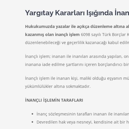
Yargıtay Kararları Işığında İna
Hukukumuzda yazalar ile açıkça düzenleme altına alı
kazanmış olan inançlı işlem
6098 sayılı Türk Borçlar
düzenlenebileceği ve geçerlilik kazanacağı kabul edil
İnançlı işlem; inanan ile inanılan arasında yapılan, o
inanana iade edilme şartlarını içeren borçlandırıcı bi
İnançlı işlem ile inanan kişi, maliki olduğu eşyanın m
yükümlülükler altına sokmaktadır.
İNANÇLI İŞLEMİN TARAFLARI
İnanç sözleşmesinin tarafları inanan ile inanıla
Devredilen hak veya nesneyi, kendisine ait bir h