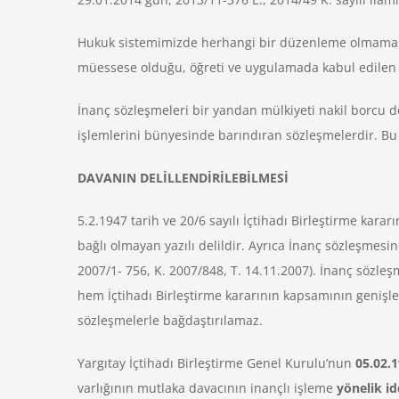
Hukuk sistemimizde herhangi bir düzenleme olmamasın
müessese olduğu, öğreti ve uygulamada kabul edilen 
İnanç sözleşmeleri bir yandan mülkiyeti nakil borcu d
işlemlerini bünyesinde barındıran sözleşmelerdir. Bu 
DAVANIN DELİLLENDİRİLEBİLMESİ
5.2.1947 tarih ve 20/6 sayılı İçtihadı Birleştirme kara
bağlı olmayan yazılı delildir. Ayrıca İnanç sözleşme
2007/1- 756, K. 2007/848, T. 14.11.2007). İnanç sözleş
hem İçtihadı Birleştirme kararının kapsamının genişl
sözleşmelerle bağdaştırılamaz.
Yargıtay İçtihadı Birleştirme Genel Kurulu’nun
05.02.
varlığının mutlaka davacının inançlı işleme
yönelik id