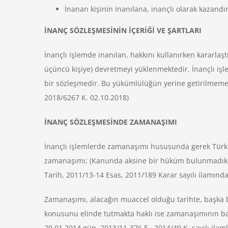
İnanan kişinin inanılana, inançlı olarak kazandır
İNANÇ SÖZLEŞMESİNİN İÇERİĞİ VE ŞARTLARI
İnançlı işlemde inanılan, hakkını kullanırken kararla
üçüncü kişiye) devretmeyi yüklenmektedir. İnançlı işl
bir sözleşmedir. Bu yükümlülüğün yerine getirilmemes
2018/6267 K. 02.10.2018)
İNANÇ SÖZLEŞMESİNDE ZAMANAŞIMI
İnançlı işlemlerde zamanaşımı hususunda gerek Türk
zamanaşımı; (Kanunda aksine bir hüküm bulunmadıkça,
Tarih, 2011/13-14 Esas, 2011/189 Karar sayılı ilamında 
Zamanaşımı, alacağın muaccel olduğu tarihte, başka bi
konusunu elinde tutmakta haklı ise zamanaşımının baş
29.01.2014 gün, 2013/11-376 E., 2014/49 K. sayılı ila