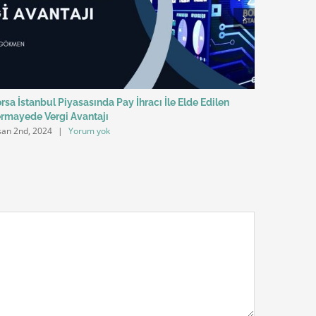
rsa İstanbul Piyasasında Pay İhracı İle Elde Edilen
Veri Temel
Mart 27th, 
rmayede Vergi Avantajı
san 2nd, 2024
|
Yorum yok