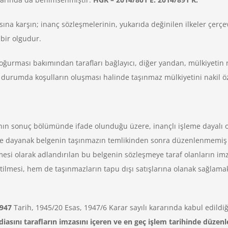
a karşın; inanç sözleşmelerinin, yukarıda değinilen ilkeler çerç
bir olgudur.
oğurması bakımından tarafları bağlayıcı, diğer yandan, mülkiyetin n
durumda koşulların oluşması halinde taşınmaz mülkiyetini nakil özel
rının sonuç bölümünde ifade olunduğu üzere, inançlı işleme dayalı olu
sine dayanak belgenin taşınmazın temlikinden sonra düzenlenmemiş 
mesi olarak adlandırılan bu belgenin sözleşmeye taraf olanların imz
etilmesi, hem de taşınmazların tapu dışı satışlarına olanak sağla
1947
Tarih, 1945/20 Esas, 1947/6 Karar sayılı kararında kabul edildi
diasını tarafların imzasını içeren ve en geç işlem tarihinde düzenl