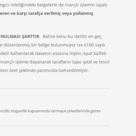
ıcı niteliğindeki belgelerle de inançlı işlemin ispatı
teren ve karşı tarafça verilmiş veya yollanmış
SUNULMASI ŞARTTIR
. Bahse konu bu delilin en geç
lde düzenlenmiş bir belge bulunmuyor ise 6100 sayılı
elil kullanılarak davanın esasına ilişkin ispat külfeti
inançlı işleme dayanarak tarafların tapu iptal ve tescil
lmesi özet şeklinde yazımızda bahsedilmiştir.
gönüllü stajyerlik kapsamında sermaye şirketlerinde görev