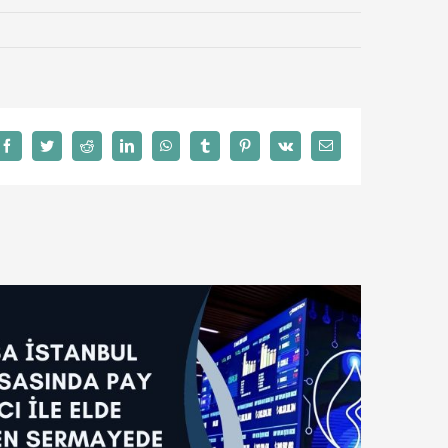
Facebook
Twitter
Reddit
LinkedIn
WhatsApp
Tumblr
Pinterest
Vk
E-
posta