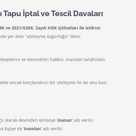
 Tapu İptal ve Tescil Davaları
e 2021/635K. Sayılı HGK içtihatları ile istikrar
de yer alan “sözleşme özgürlüğü” ilkesi
ebeplerini ve devredilen hakkın, inanılan tarafından
mekte ancak borçlandırıcı bir sözleşme ile de onu bazı
çlı olarak devreden kimseye ‘
inanan’
adı verilir.
 kişiye de ‘
inanılan’
adı verilir.