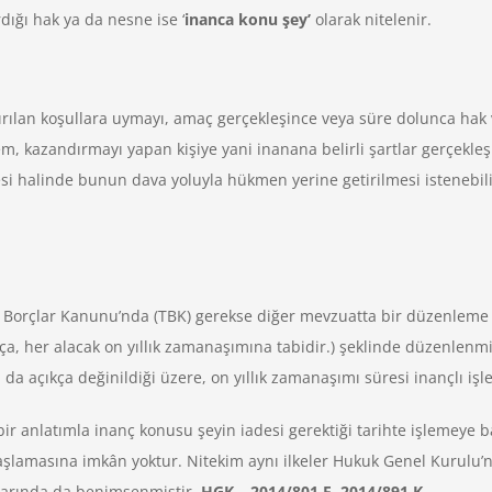
dığı hak ya da nesne ise ‘
inanca konu şey’
olarak nitelenir.
ştırılan koşullara uymayı, amaç gerçekleşince veya süre dolunca hak
em, kazandırmayı yapan kişiye yani inanana belirli şartlar gerçekl
i halinde bunun dava yoluyla hükmen yerine getirilmesi istenebilir
 Borçlar Kanunu’nda (TBK) gerekse diğer mevzuatta bir düzenlem
 her alacak on yıllık zamanaşımına tabidir.) şeklinde düzenlenmi
da açıkça değinildiği üzere, on yıllık zamanaşımı süresi inançlı işle
r anlatımla inanç konusu şeyin iadesi gerektiği tarihte işlemeye b
lamasına imkân yoktur. Nitekim aynı ilkeler Hukuk Genel Kurulu’n
mlarında da benimsenmiştir.
HGK – 2014/801 E. 2014/891 K.