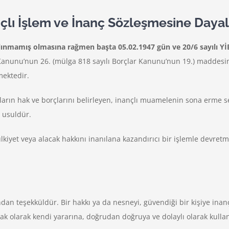
nçlı İşlem ve İnanç Sözleşmesine Dayalı
nmamış olmasına rağmen başta 05.02.1947 gün ve 20/6 sayılı YİBK v
 Kanunu’nun 26. (mülga 818 sayılı Borçlar Kanunu’nun 19.) maddesin
mektedir.
nların hak ve borçlarını belirleyen, inançlı muamelenin sona erme s
r usuldür.
ülkiyet veya alacak hakkını inanılana kazandırıcı bir işlemle devret
ndan teşekküldür. Bir hakkı ya da nesneyi, güvendiği bir kişiye inan
ak olarak kendi yararına, doğrudan doğruya ve dolaylı olarak kullana