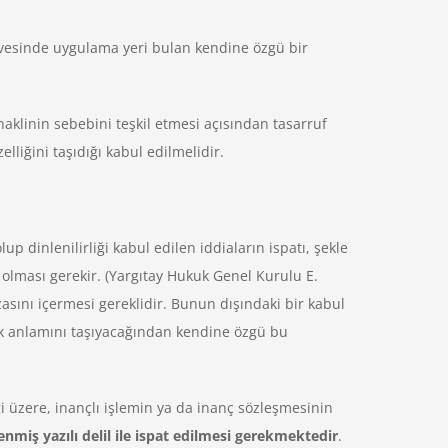
evesinde uygulama yeri bulan kendine özgü bir
aklinin sebebini teşkil etmesi açısından tasarruf
liğini taşıdığı kabul edilmelidir.
p dinlenilirliği kabul edilen iddiaların ispatı, şekle
olması gerekir. (Yargıtay Hukuk Genel Kurulu E.
asını içermesi gereklidir. Bunun dışındaki bir kabul
mak anlamını taşıyacağından kendine özgü bu
ği üzere, inançlı işlemin ya da inanç sözleşmesinin
enmiş yazılı delil ile ispat edilmesi gerekmektedir
.