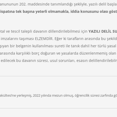
nununun 202. maddesinde tanımlandığı şekliyle, yazılı delil başlang
un ispatına tek başına yeterli olmamakla, iddia konusunu olası gös
l ve tescil talepli davanın dillendirilebilmesi için
YAZILI DELİL 
k imzalarını taşıması ELZEMDİR. Eğer ki tarafların arasında bu şeki
yan bir belgenin kullanılması sureti ile tanık dahil her türlü yasal d
flar arasında karşılıklı borç doğuran ve yasalarda düzenlenmemiş olan 
edilecek bu davanın süresi, usul sorunları, esasın delillendirilebi
akültesi’ne yerleşmiş, 2022 yılında mezun olmuş, öğrencilik süresi zarfında 